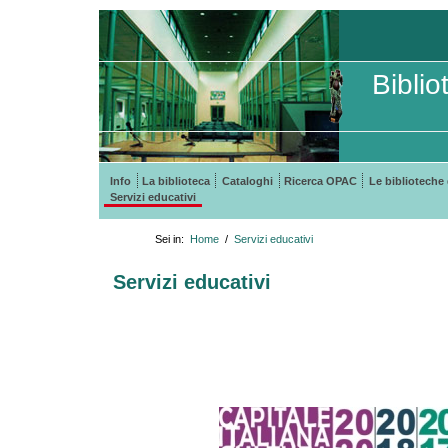
Bibli
Info
La biblioteca
Cataloghi
Ricerca OPAC
Le biblioteche 
Servizi educativi
Sei in:
Home
/
Servizi educativi
Servizi educativi